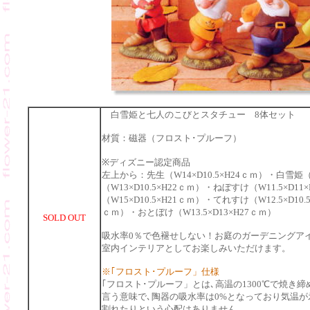
白雪姫と七人のこびとスタチュー 8体セット
材質：磁器（フロスト･プルーフ）
※ディズニー認定商品
左上から：先生（W14×D10.5×H24ｃｍ）・白雪姫（
（W13×D10.5×H22ｃｍ）・ねぼすけ（W11.5×D
（W15×D10.5×H21ｃｍ）・てれすけ（W12.5×D10
ｃｍ）・おとぼけ（W13.5×D13×H27ｃｍ）
SOLD OUT
吸水率0％で色褪せしない！お庭のガーデニングア
室内インテリアとしてお楽しみいただけます。
※｢フロスト･プルーフ」仕様
｢フロスト･プルーフ」とは､高温の1300℃で焼き
言う意味で､陶器の吸水率は0%となっており気温
割れたりという心配はありません。