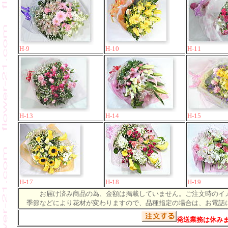
H-9
H-10
H-11
H-13
H-14
H-15
H-17
H-18
H-19
お届け済み商品の為、金額は掲載していません。ご注文時のイ
季節などにより花材が変わりますので、品種指定の場合は、お電話
発送業務は休み